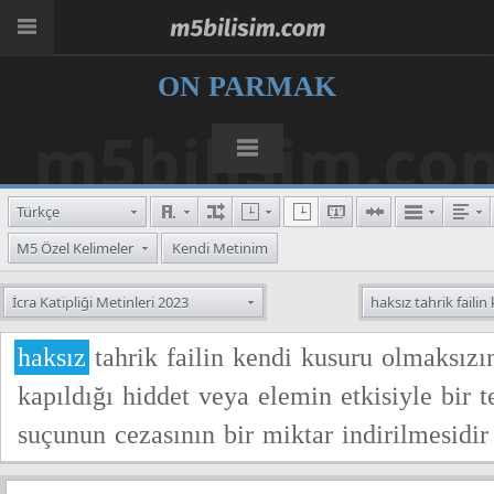
ON PARMAK
m5bilisim.co
Türkçe
M5 Özel Kelimeler
Kendi Metinim
İcra Katipliği Metinleri 2023
haksız tahrik failin 
haksız
tahrik
failin
kendi
kusuru
olmaksızı
kapıldığı
hiddet
veya
elemin
etkisiyle
bir
t
suçunun
cezasının
bir
miktar
indirilmesidir
eden
haksız
tahrik
cezayı
hafifleten
genel
k