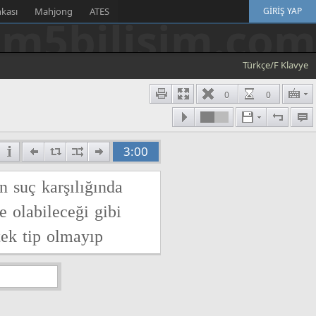
nkası
Mahjong
ATES
GIRIŞ YAP
m5bilisim.com
Türkçe/F Klavye
0
0
3:00
an
suç
karşılığında
te
olabileceği
gibi
tek
tip
olmayıp
belirtmek
gerekir
ki
ahat
niteliğindeki
idari
para
cezaları