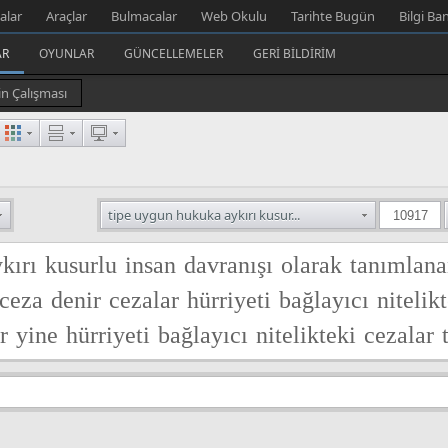
alar
Araçlar
Bulmacalar
Web Okulu
Tarihte Bugün
Bilgi Ba
AR
OYUNLAR
GÜNCELLEMELER
GERI BILDIRIM
in Çalışması
tipe uygun hukuka aykırı kusur...
kırı
kusurlu
insan
davranışı
olarak
tanımlan
ceza
denir
cezalar
hürriyeti
bağlayıcı
nitelik
r
yine
hürriyeti
bağlayıcı
nitelikteki
cezalar
ine
göre
farklı
sürelerle
belirlenebilir
ayrıca
ir
suçun
karşılığı
olmak
zorunda
değildir
kab
mleri
için
de
öngörülen
yaptırımlar
arasında