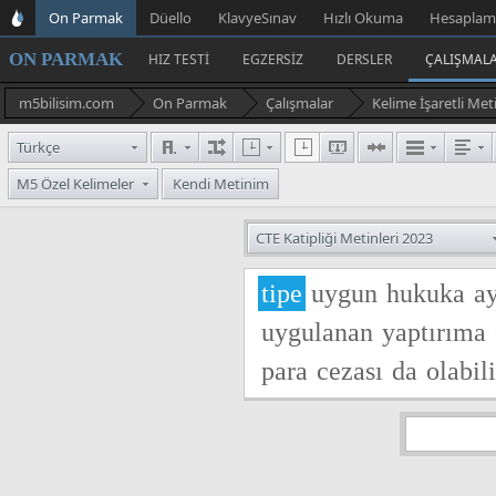
On Parmak
Düello
KlavyeSınav
Hızlı Okuma
Hesaplam
ON PARMAK
HIZ TESTI
EGZERSIZ
DERSLER
ÇALIŞMAL
m5bilisim.com
On Parmak
Çalışmalar
Kelime İşaretli Met
Türkçe
M5 Özel Kelimeler
Kendi Metinim
CTE Katipliği Metinleri 2023
tipe
uygun
hukuka
ay
uygulanan
yaptırıma
para
cezası
da
olabili
işlenen
suçun
özelliğ
ceza
mutlak
suretle
b
düzene
aykırılık
eyle