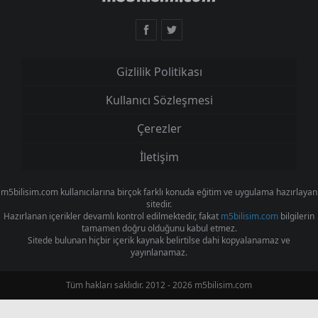
Gizlilik Politikası
Kullanıcı Sözleşmesi
Çerezler
İletişim
m5bilisim.com kullanıcılarına birçok farklı konuda eğitim ve uygulama hazırlayan
sitedir.
Hazırlanan içerikler devamlı kontrol edilmektedir, fakat
m5bilisim.com
bilgilerin
tamamen doğru olduğunu kabul etmez.
Sitede bulunan hiçbir içerik kaynak belirtilse dahi kopyalanamaz ve
yayınlanamaz.
Tüm hakları saklıdır. 2012 - 2026 m5bilisim.com