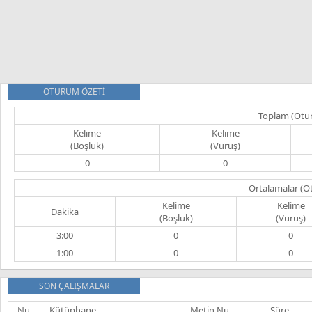
OTURUM ÖZETİ
Toplam (Otu
Kelime
Kelime
(Boşluk)
(Vuruş)
0
0
Ortalamalar (O
Kelime
Kelime
Dakika
(Boşluk)
(Vuruş)
3:00
0
0
1:00
0
0
SON ÇALIŞMALAR
Nu.
Kütüphane
Metin Nu.
Süre