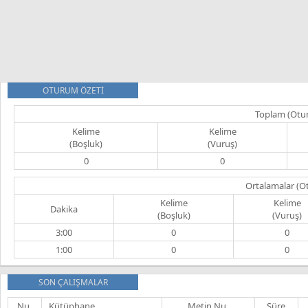
OTURUM ÖZETİ
Toplam (Otu
Kelime
Kelime
(Boşluk)
(Vuruş)
0
0
Ortalamalar (O
Kelime
Kelime
Dakika
(Boşluk)
(Vuruş)
3:00
0
0
1:00
0
0
SON ÇALIŞMALAR
Nu.
Kütüphane
Metin Nu.
Süre