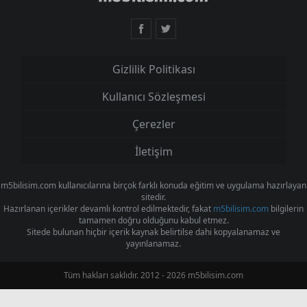
Gizlilik Politikası
Kullanıcı Sözleşmesi
Çerezler
İletişim
m5bilisim.com kullanıcılarına birçok farklı konuda eğitim ve uygulama hazırlayan
sitedir.
Hazırlanan içerikler devamlı kontrol edilmektedir, fakat
m5bilisim.com
bilgilerin
tamamen doğru olduğunu kabul etmez.
Sitede bulunan hiçbir içerik kaynak belirtilse dahi kopyalanamaz ve
yayınlanamaz.
Tüm hakları saklıdır. 2012 - 2026 m5bilisim.com