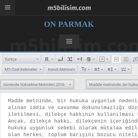
ON PARMAK
m5bilisim.co
Türkçe
M5 Özel Kelimeler
Kendi Metinim
Görevde Yükselme Metinleri 2016
Madde metninde, bir hukuk