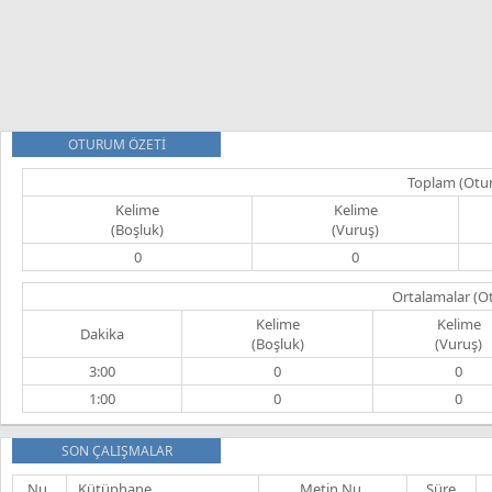
OTURUM ÖZETİ
Toplam (Otu
Kelime
Kelime
(Boşluk)
(Vuruş)
0
0
Ortalamalar (O
Kelime
Kelime
Dakika
(Boşluk)
(Vuruş)
3:00
0
0
1:00
0
0
SON ÇALIŞMALAR
Nu.
Kütüphane
Metin Nu.
Süre