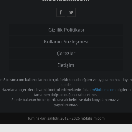
Gizlilik Politikası
Kullanıcı Sözleşmesi
Çerezler
İletişim
m5bilisim.com kullanıcılarına birçok farklı konuda eğitim ve uygulama hazırlayan
sitedir.
Hazırlanan içerikler devamlı kontrol edilmektedir, fakat
m5bilisim.com
bilgilerin
tamamen doğru olduğunu kabul etmez.
Sitede bulunan hiçbir içerik kaynak belirtilse dahi kopyalanamaz ve
yayınlanamaz.
Tüm hakları saklıdır. 2012 - 2026 m5bilisim.com