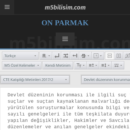
ON PARMAK
m5bilisim.co
Türkçe
M5 Özel Kelimeler
Kendi Metinim
CTE Katipliği Metinleri 2017/2
Devlet düzeninin korunması 