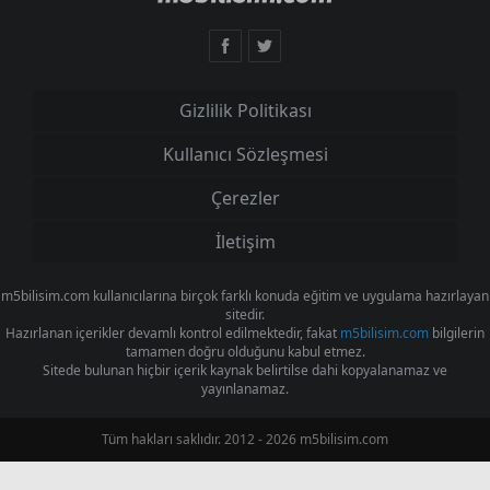
Gizlilik Politikası
Kullanıcı Sözleşmesi
Çerezler
İletişim
m5bilisim.com kullanıcılarına birçok farklı konuda eğitim ve uygulama hazırlayan
sitedir.
Hazırlanan içerikler devamlı kontrol edilmektedir, fakat
m5bilisim.com
bilgilerin
tamamen doğru olduğunu kabul etmez.
Sitede bulunan hiçbir içerik kaynak belirtilse dahi kopyalanamaz ve
yayınlanamaz.
Tüm hakları saklıdır. 2012 - 2026 m5bilisim.com