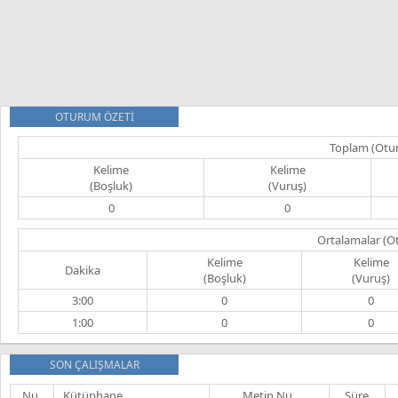
OTURUM ÖZETİ
Toplam (Otu
Kelime
Kelime
(Boşluk)
(Vuruş)
0
0
Ortalamalar (O
Kelime
Kelime
Dakika
(Boşluk)
(Vuruş)
3:00
0
0
1:00
0
0
SON ÇALIŞMALAR
Nu.
Kütüphane
Metin Nu.
Süre