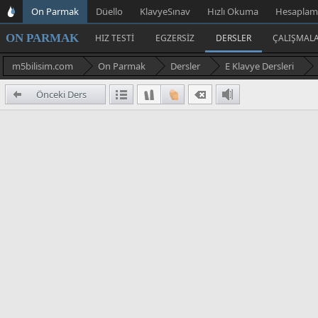
On Parmak
Düello
KlavyeSınav
Hızlı Okuma
Hesaplam
ON PARMAK
HIZ TESTI
EGZERSIZ
DERSLER
ÇALIŞMAL
m5bilisim.com
On Parmak
Dersler
E Klavye Dersleri
Önceki Ders