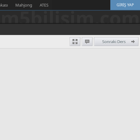
nkası
Mahjong
ATES
GIRIŞ YAP
m5bilisim.com
Sonraki Ders