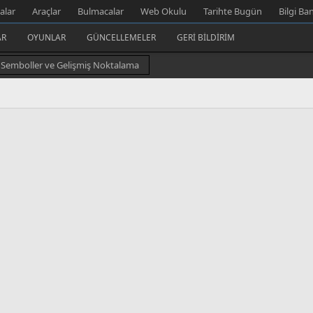
alar
Araçlar
Bulmacalar
Web Okulu
Tarihte Bugün
Bilgi Ba
AR
OYUNLAR
GÜNCELLEMELER
GERI BILDIRIM
Semboller ve Gelişmiş Noktalama