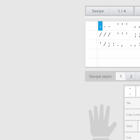
Seviye
1
/
4
.
.
.
'
'
'
,
/
/
/
'
'
'
;
'
/
;
:
.
,
.
,
Seviye seçin:
1
2
*
+
Tab
Caps Lock
Shift
Ctrl