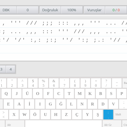
DBK
0
Doğruluk
100%
Vuruşlar
0
/
0
,
,
'
'
'
/
/
/
;
;
;
:
:
:
,
,
,
'
'
'
.
.
.
/
;
;
.
.
.
,
,
,
:
:
:
'
'
'
/
/
/
,
,
,
.
.
.
'
:
'
/
'
/
'
:
,
:
;
:
;
'
'
/
'
:
;
;
.
:
'
/
/
3
4
!
"
^
$
%
&
'
(
)
=
?
_
Ba
1
2
3
4
5
6
7
8
9
0
/
-
Q
J
Ü
O
F
C
T
M
K
B
S
P
;
E
A
İ
I
G
Ğ
L
N
R
D
V
,
>
:
X
W
Ö
U
H
Z
Ç
Y
Ş
Shift
<
.
Alt
Alt Gr
Ctr