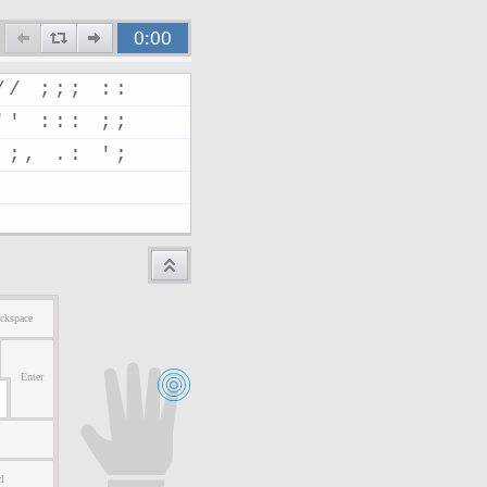
0:00
/
/
;
;
;
:
:
'
'
:
:
:
;
;
,
;
,
.
:
'
;
ckspace
Enter
l