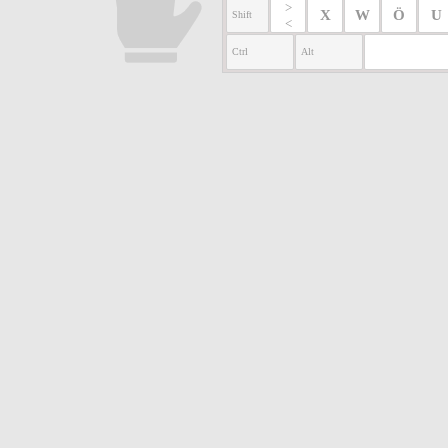
>
X
W
Ö
U
Shift
<
Ctrl
Alt