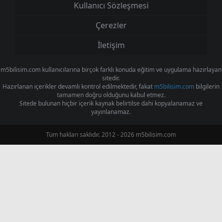
Kullanıcı Sözleşmesi
Çerezler
İletişim
m5bilisim.com kullanıcılarına birçok farklı konuda eğitim ve uygulama hazırlayan
sitedir.
Hazırlanan içerikler devamlı kontrol edilmektedir, fakat
m5bilisim.com
bilgilerin
tamamen doğru olduğunu kabul etmez.
Sitede bulunan hiçbir içerik kaynak belirtilse dahi kopyalanamaz ve
yayınlanamaz.
Tüm hakları saklıdır. 2012 - 2026 m5bilisim.com