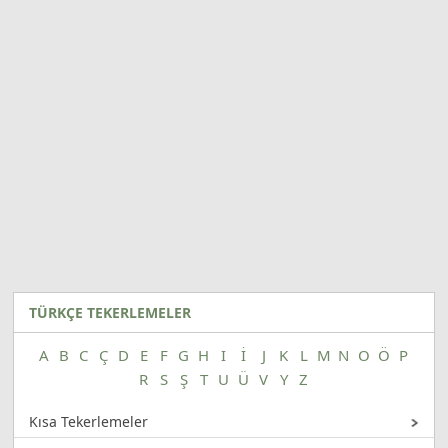
TÜRKÇE TEKERLEMELER
A
B
C
Ç
D
E
F
G
H
I
İ
J
K
L
M
N
O
Ö
P
R
S
Ş
T
U
Ü
V
Y
Z
Kısa Tekerlemeler